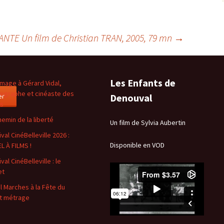
ANTE Un film de Christian TRAN, 2005, 79 mn
→
Les Enfants de
age à Gérard Vidal,
ographe et cinéaste des
er
Denouval
es
hemin de la liberté
Un film de Sylvia Aubertin
val CinéBelleville 2026 :
Disponible en VOD
L À FILMS !
val CinéBelleville : le
et
l Marches à la Fête du
t métrage