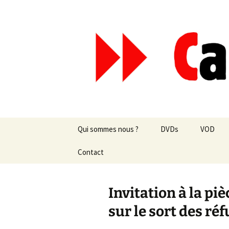
Aller
au
contenu
Canal Mar
Qui sommes nous ?
DVDs
VOD
Les revues de presse
Contact
vente en ligne
Les textes
par correspondance
Invitation à la pi
Les projets
sur le sort des ré