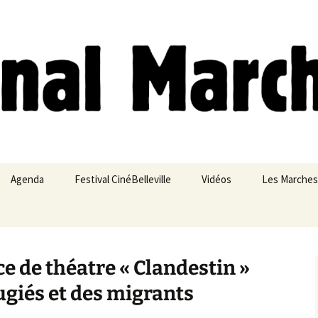
ches
Agenda
Festival CinéBelleville
Vidéos
Les Marches
Belleville – Ménilmontant
èce de théatre « Clandestin »
fugiés et des migrants