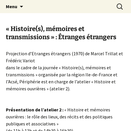
Aller
Recherc
Canal Marches
Menu
au
contenu
« Histoire(s), mémoires et
transmissions » : Étranges étrangers
Projection d’Etranges étrangers (1970) de Marcel Trillat et
Frédéric Variot
dans le cadre de la journée « Histoire(s), mémoires et
transmissions » organisée par la région Ile-de-France et
l’Acsé, Périphérie est en charge de l’atelier « Histoire et
mémoires ouvrières » (atelier 2).
Présentation de l’atelier 2 :
« Histoire et mémoires
ouvrières : le rôle des lieux, des récits et des politiques
publiques et associatives »
(de 11h à 13h et de 14h30 à 16h30)