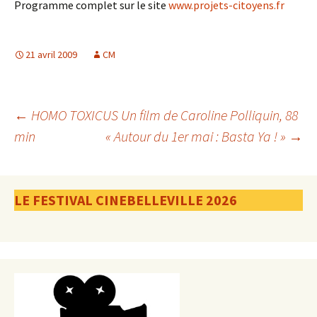
Programme complet sur le site
www.projets-citoyens.fr
21 avril 2009
CM
Navigation
←
HOMO TOXICUS Un film de Caroline Polliquin, 88
min
« Autour du 1er mai : Basta Ya ! »
→
des
LE FESTIVAL CINEBELLEVILLE 2026
articles