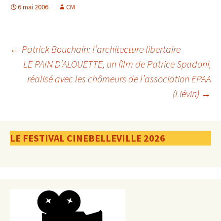
6 mai 2006
CM
Navigation
←
Patrick Bouchain: l’architecture libertaire
LE PAIN D’ALOUETTE, un film de Patrice Spadoni,
réalisé avec les chômeurs de l’association EPAA
des
(Liévin)
→
articles
LE FESTIVAL CINEBELLEVILLE 2026