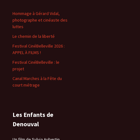
Hommage à Gérard Vidal,
photographe et cinéaste des
luttes
Le chemin de la liberté
Festival CinéBelleville 2026 :
APPEL À FILMS !
Festival CinéBelleville : le
projet
Canal Marches à la Fête du
court métrage
Les Enfants de
Denouval
Un film de Sylvia Aubertin