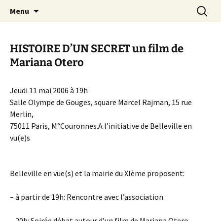
Aller
Recherc
Canal Marches
Menu
au
contenu
HISTOIRE D’UN SECRET un film de
Mariana Otero
Jeudi 11 mai 2006 à 19h
Salle Olympe de Gouges, square Marcel Rajman, 15 rue
Merlin,
75011 Paris, M°Couronnes.A l’initiative de Belleville en
vu(e)s
Belleville en vue(s) et la mairie du XIème proposent:
– à partir de 19h: Rencontre avec l’association
– 20h: Soirée débat autour d’un film de Mariana Otero