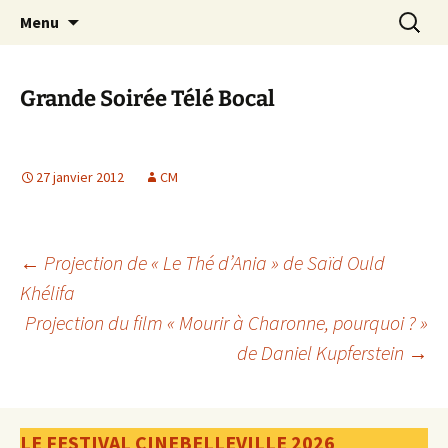
Aller
Recherc
Canal Marches
Menu
au
contenu
Grande Soirée Télé Bocal
27 janvier 2012
CM
Navigation
←
Projection de « Le Thé d’Ania » de Saïd Ould
Khélifa
Projection du film « Mourir à Charonne, pourquoi ? »
des
de Daniel Kupferstein
→
articles
LE FESTIVAL CINEBELLEVILLE 2026