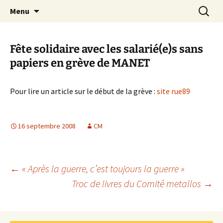
Aller
Recherc
Canal Marches
Menu
au
contenu
Fête solidaire avec les salarié(e)s sans
papiers en grève de MANET
Pour lire un article sur le début de la grève :
site rue89
16 septembre 2008
CM
Navigation
←
« Après la guerre, c’est toujours la guerre »
Troc de livres du Comité metallos
→
des