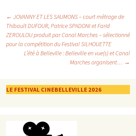
Navigation
←
JOVANNY ET LES SAUMONS – court métrage de
Thibault DUFOUR, Patrice SPADONI et Farid
ZEROULOU produit par Canal Marches – sélectionné
des
pour la compétition du Festival SILHOUETTE
L’été à Belleville : Belleville en vue(s) et Canal
articles
Marches organisent…
→
LE FESTIVAL CINEBELLEVILLE 2026