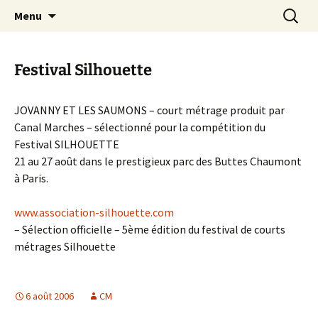
Aller
Recherc
Canal Marches
Menu
au
contenu
Festival Silhouette
JOVANNY ET LES SAUMONS – court métrage produit par
Canal Marches – sélectionné pour la compétition du
Festival SILHOUETTE
21 au 27 août dans le prestigieux parc des Buttes Chaumont
à Paris.
www.association-silhouette.com
– Sélection officielle – 5ème édition du festival de courts
métrages Silhouette
6 août 2006
CM