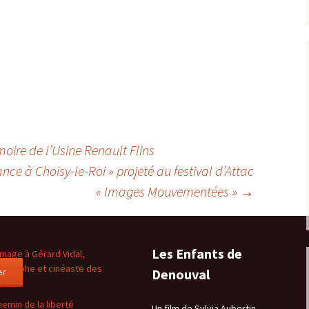
oire de l’Usine Renault Flins
nce à Choisy-le-Roi » projeté au festival d’Attac
« Images Mouvementées »
→
Les Enfants de
age à Gérard Vidal,
ographe et cinéaste des
er
Denouval
es
hemin de la liberté
Un film de Sylvia Aubertin