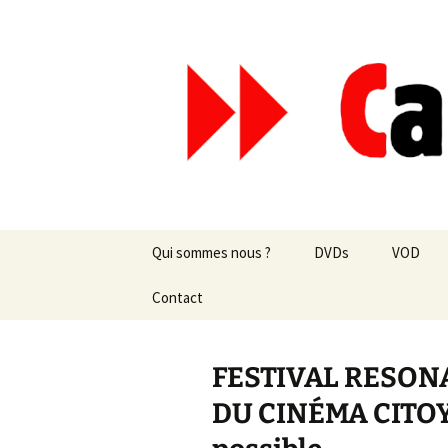
Aller
au
contenu
Canal Mar
Qui sommes nous ?
DVDs
VOD
Les revues de presse
Contact
vente en ligne
Les textes
par correspondance
FESTIVAL RESON
Les projets
DU CINÉMA CITOYE