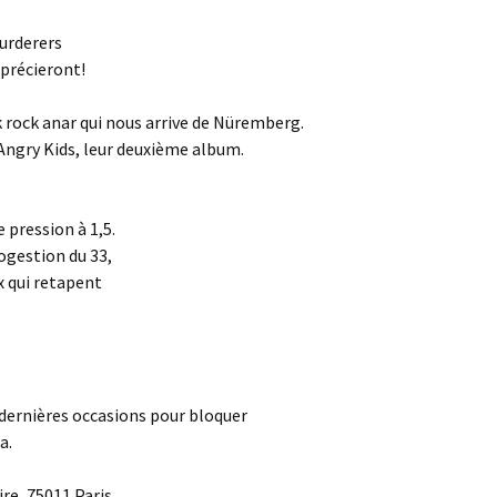
Murderers
pprécieront!
k rock anar qui nous arrive de Nüremberg.
’Angry Kids, leur deuxième album.
 pression à 1,5.
ogestion du 33,
 qui retapent
 dernières occasions pour bloquer
a.
e, 75011 Paris.