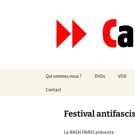
Aller
au
contenu
Canal Mar
Qui sommes nous ?
DVDs
VOD
Les revues de presse
Contact
vente en ligne
Les textes
par correspondance
Festival antifasci
Les projets
Le RASH PARIS présente :