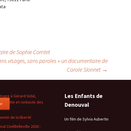
ata
aire de Sophie Comtet
ns visages, sans paroles » un documentaire de
Carole Sionnet
→
Les Enfants de
age à Gérard Vidal,
ographe et cinéaste des
er
Denouval
es
hemin de la liberté
Un film de Sylvia Aubertin
val CinéBelleville 2026 :