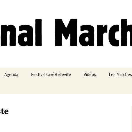
ches
Agenda
Festival CinéBelleville
Vidéos
Les Marches
Belleville – Ménilmontant
ste