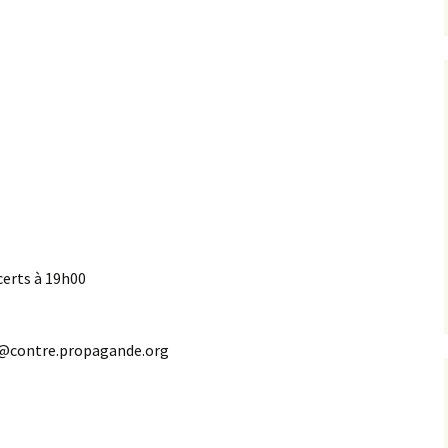
certs à 19h00
st@contre.propagande.org