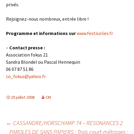
privés.
Rejoignez-nous nombreux, entrée libre !
Programme et informations sur
www.festisolies.fr
–
Contact presse :
Association fokus 21
Sandra Blondel ou Pascal Hennequin
06 07 87 51 86
co_fokus@yahoo.fr
29 juillet 2008
CM
Navigation
←
CASSANDRE/HORSCHAMP 74 – RESONANCES 2
PAROLES DE SANS PAPIERS : Trois court-métrages :