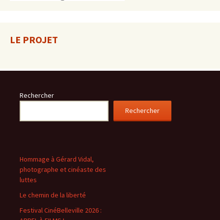
LE PROJET
Rechercher
Rechercher
Hommage à Gérard Vidal,
photographe et cinéaste des
luttes
Le chemin de la liberté
Festival CinéBelleville 2026 :