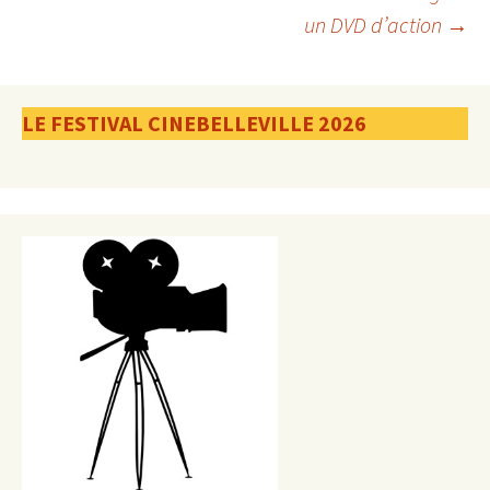
un DVD d’action
→
des
articles
LE FESTIVAL CINEBELLEVILLE 2026