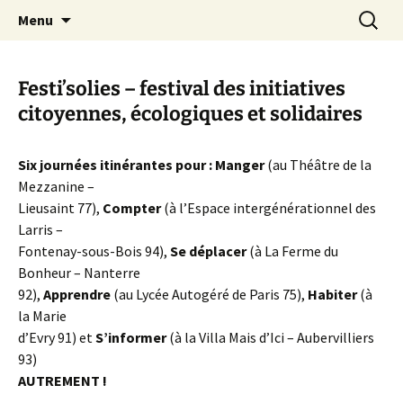
Aller
Recherc
Canal Marches
Menu
au
contenu
Festi’solies – festival des initiatives
citoyennes, écologiques et solidaires
Six journées itinérantes pour :
Manger
(au Théâtre de la
Mezzanine –
Lieusaint 77),
Compter
(à l’Espace intergénérationnel des
Larris –
Fontenay-sous-Bois 94),
Se déplacer
(à La Ferme du
Bonheur – Nanterre
92),
Apprendre
(au Lycée Autogéré de Paris 75),
Habiter
(à
la Marie
d’Evry 91) et
S’informer
(à la Villa Mais d’Ici – Aubervilliers
93)
AUTREMENT !