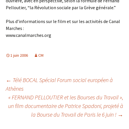
ouvrière, avec en perspective, selon la formule de Fernand
Pelloutier, “la Révolution sociale par la Grève générale.”
Plus d’informations sur le film et sur les activités de Canal
Marches :
www.canalmarches.org
1 juin 2006
CM
Navigation
←
Télé BOCAL Spécial Forum social européen à
Athènes
« FERNAND PELLOUTIER et les Bourses du Travail »,
des
un film documentaire de Patrice Spadoni, projeté à
la Bourse du Travail de Paris le 6 juin !
→
articles