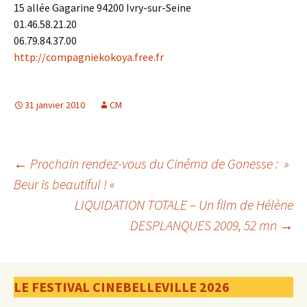
15 allée Gagarine 94200 Ivry-sur-Seine
01.46.58.21.20
06.79.84.37.00
http://compagniekokoya.free.fr
31 janvier 2010
CM
Navigation
←
Prochain rendez-vous du Cinéma de Gonesse : »
Beur is beautiful ! «
LIQUIDATION TOTALE – Un film de Hélène
des
DESPLANQUES 2009, 52 mn
→
articles
LE FESTIVAL CINEBELLEVILLE 2026