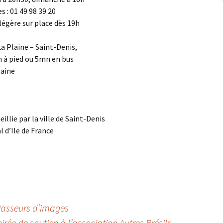
 : 01 49 98 39 20
 légère sur place dès 19h
La Plaine – Saint-Denis,
n à pied ou 5mn en bus
laine
llie par la ville de Saint-Denis
l d’Ile de France
Passeurs d’images
irée de soutien à l’association Autres Brésils
→