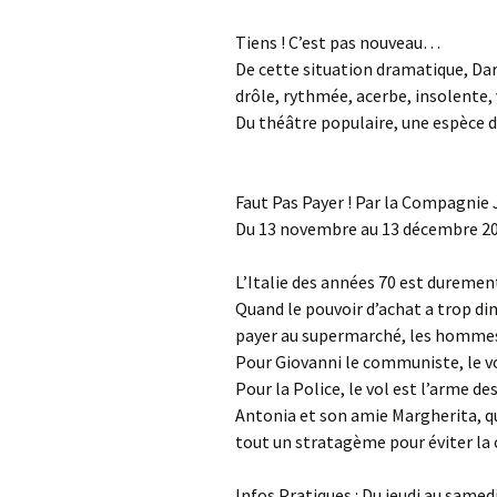
Tiens ! C’est pas nouveau…
De cette situation dramatique, Dari
drôle, rythmée, acerbe, insolente,
Du théâtre populaire, une espèce d
Faut Pas Payer ! Par la Compagnie
Du 13 novembre au 13 décembre 2
L’Italie des années 70 est durement
Quand le pouvoir d’achat a trop di
payer au supermarché, les hommes 
Pour Giovanni le communiste, le vo
Pour la Police, le vol est l’arme de
Antonia et son amie Margherita, qui
tout un stratagème pour éviter la c
Infos Pratiques : Du jeudi au same