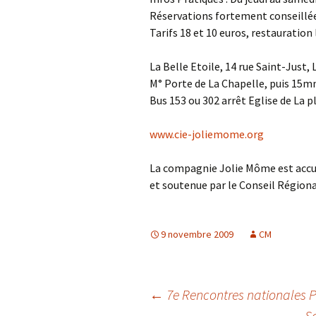
Réservations fortement conseillées
Tarifs 18 et 10 euros, restauration
La Belle Etoile, 14 rue Saint-Just, 
M° Porte de La Chapelle, puis 15m
Bus 153 ou 302 arrêt Eglise de La p
www.cie-joliemome.org
La compagnie Jolie Môme est accuei
et soutenue par le Conseil Régiona
9 novembre 2009
CM
Navigation
←
7e Rencontres nationales 
So