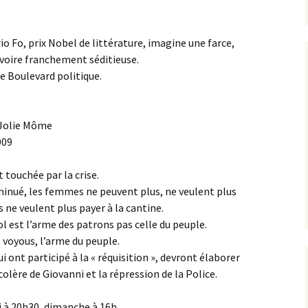
o Fo, prix Nobel de littérature, imagine une farce,
 voire franchement séditieuse.
e Boulevard politique.
 Jolie Môme
009
 touchée par la crise.
minué, les femmes ne peuvent plus, ne veulent plus
ne veulent plus payer à la cantine.
l est l’arme des patrons pas celle du peuple.
s voyous, l’arme du peuple.
 ont participé à la « réquisition », devront élaborer
olère de Giovanni et la répression de la Police.
di à 20h30, dimanche à 16h