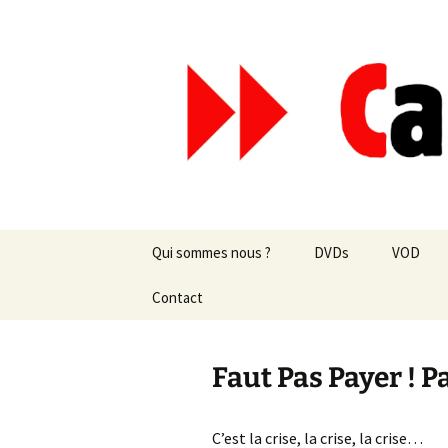
Aller
au
contenu
Canal Mar
Qui sommes nous ?
DVDs
VOD
Les revues de presse
Contact
vente en ligne
Les textes
par correspondance
Faut Pas Payer ! 
Les projets
C’est la crise, la crise, la crise…