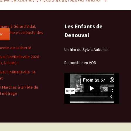
Les Enfants de
age à Gérard Vidal,
ographe et cinéaste des
er
Denouval
es
hemin de la liberté
Un film de Sylvia Aubertin
val CinéBelleville 2026 :
Disponible en VOD
L À FILMS !
val CinéBelleville : le
et
l Marches à la Fête du
t métrage