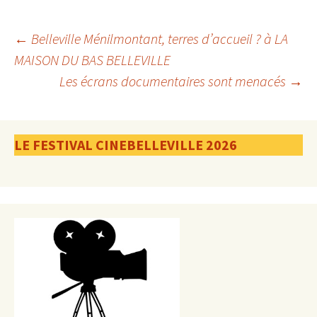
Navigation
←
Belleville Ménilmontant, terres d’accueil ? à LA
MAISON DU BAS BELLEVILLE
Les écrans documentaires sont menacés
→
des
articles
LE FESTIVAL CINEBELLEVILLE 2026