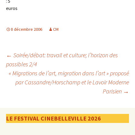
: 5
euros
8 décembre 2006
CM
Navigation
←
Soirée/débat: travail et culture; l’horizon des
possibles 2/4
« Migrations de l’art, migration dans l’art » proposé
des
par Cassandre/Horschamp et le Lavoir Moderne
Parisien
→
articles
LE FESTIVAL CINEBELLEVILLE 2026