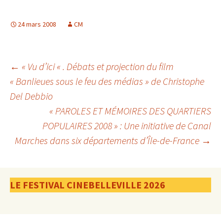
24 mars 2008
CM
Navigation
←
« Vu d’ici « . Débats et projection du film
« Banlieues sous le feu des médias » de Christophe
Del Debbio
des
« PAROLES ET MÉMOIRES DES QUARTIERS
POPULAIRES 2008 » : Une initiative de Canal
articles
Marches dans six départements d’Île-de-France
→
LE FESTIVAL CINEBELLEVILLE 2026