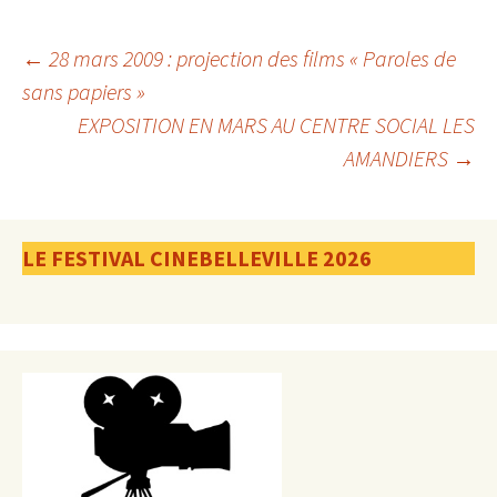
Navigation
←
28 mars 2009 : projection des films « Paroles de
sans papiers »
EXPOSITION EN MARS AU CENTRE SOCIAL LES
des
AMANDIERS
→
articles
LE FESTIVAL CINEBELLEVILLE 2026