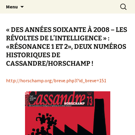
Aller
Recherc
Canal Marches
Menu
au
contenu
« DES ANNÉES SOIXANTE À 2008 – LES
RÉVOLTES DE L’INTELLIGENCE » :
«RÉSONANCE 1 ET 2», DEUX NUMÉROS
HISTORIQUES DE
CASSANDRE/HORSCHAMP !
http://horschamp.org/breve.php3?id_breve=151