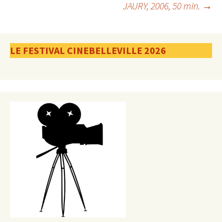
JAURY, 2006, 50 min.
→
articles
LE FESTIVAL CINEBELLEVILLE 2026