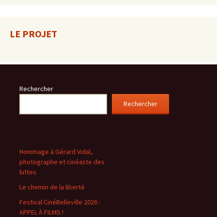
LE PROJET
Rechercher
Rechercher
Hommage à Gérard Vidal,
photographe et cinéaste des
luttes
Le chemin de la liberté
Festival CinéBelleville 2026 :
APPEL À FILMS !