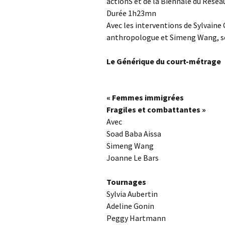
actionS et de la Biennale du Résea
Durée 1h23mn
Avec les interventions de Sylvain
anthropologue et Simeng Wang, s
Le Générique du court-métrage
« Femmes immigrées
Fragiles et combattantes »
Avec
Soad Baba Aissa
Simeng Wang
Joanne Le Bars
Tournages
Sylvia Aubertin
Adeline Gonin
Peggy Hartmann