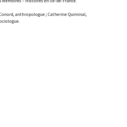
u Mémoires – Histoires en Île-de-France.
e Conord, anthropologue ; Catherine Quiminal,
ociologue.