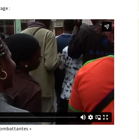
age :
combattantes »