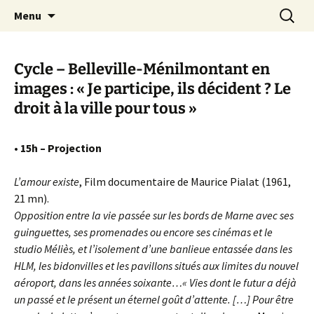
Aller
Recherc
Canal Marches
Menu
au
contenu
Cycle – Belleville-Ménilmontant en
images : « Je participe, ils décident ? Le
droit à la ville pour tous »
• 15h – Projection
L’amour existe
, Film documentaire de Maurice Pialat (1961,
21 mn).
Opposition entre la vie passée sur les bords de Marne avec ses
guinguettes, ses promenades ou encore ses cinémas et le
studio Méliès, et l’isolement d’une banlieue entassée dans les
HLM, les bidonvilles et les pavillons situés aux limites du nouvel
aéroport, dans les années soixante…« Vies dont le futur a déjà
un passé et le présent un éternel goût d’attente. […] Pour être