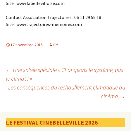
Site : www.labellevilloise.com
Contact Association Trajectoires : 06 11 29 59 18
Site : www.trajectoires-memoires.com
17 novembre 2015
CM
Navigation
←
Une soirée spéciale « Changeons le système, pas
le climat ! »
Les conséquences du réchauffement climatique au
des
cinéma
→
articles
LE FESTIVAL CINEBELLEVILLE 2026