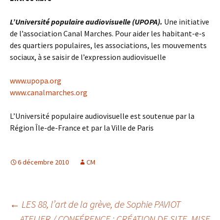
L’Université populaire audiovisuelle (UPOPA).
Une initiative
de l’association Canal Marches. Pour aider les habitant-e-s
des quartiers populaires, les associations, les mouvements
sociaux, à se saisir de l’expression audiovisuelle
www.upopa.org
www.canalmarches.org
L’Université populaire audiovisuelle est soutenue par la
Région Île-de-France et par la Ville de Paris
6 décembre 2010
CM
Navigation
←
LES 88, l’art de la grève, de Sophie PAVIOT
ATELIER / CONFÉRENCE : CRÉATION DE SITE, MISE