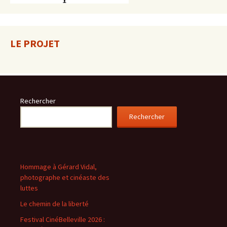
LE PROJET
Rechercher
Rechercher
Hommage à Gérard Vidal,
photographe et cinéaste des
luttes
Le chemin de la liberté
Festival CinéBelleville 2026 :