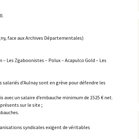
0.
gny, face aux Archives Départementales)
m – Les Zgaboonistes – Polux – Acapulco Gold – Les
les salariés d’Aulnay sont en grève pour défendre les
s avec un salaire d’embauche minimum de 1525 € net.
résents sur le site ;
mbauches.
ganisations syndicales exigent de véritables