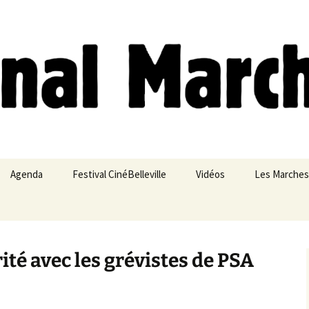
ches
Agenda
Festival CinéBelleville
Vidéos
Les Marches
Belleville – Ménilmontant
ité avec les grévistes de PSA