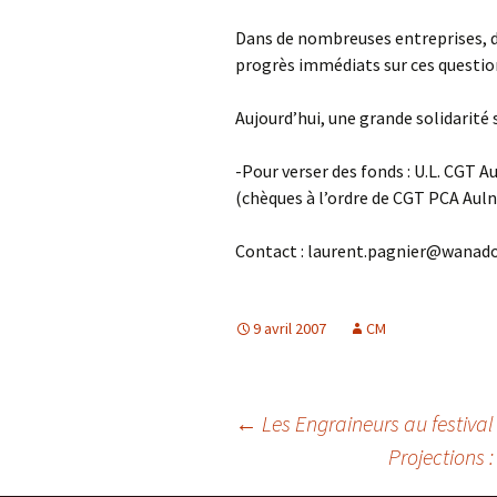
Dans de nombreuses entreprises, de
progrès immédiats sur ces questio
Aujourd’hui, une grande solidarité 
-Pour verser des fonds : U.L. CGT 
(chèques à l’ordre de CGT PCA Auln
Contact : laurent.pagnier@wanado
9 avril 2007
CM
Navigation
←
Les Engraineurs au festiva
Projections :