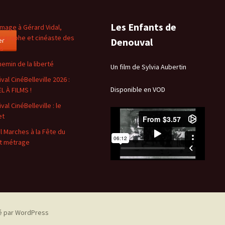
Les Enfants de
age à Gérard Vidal,
ographe et cinéaste des
er
Denouval
es
hemin de la liberté
Un film de Sylvia Aubertin
val CinéBelleville 2026 :
Disponible en VOD
L À FILMS !
val CinéBelleville : le
et
l Marches à la Fête du
t métrage
é par WordPress