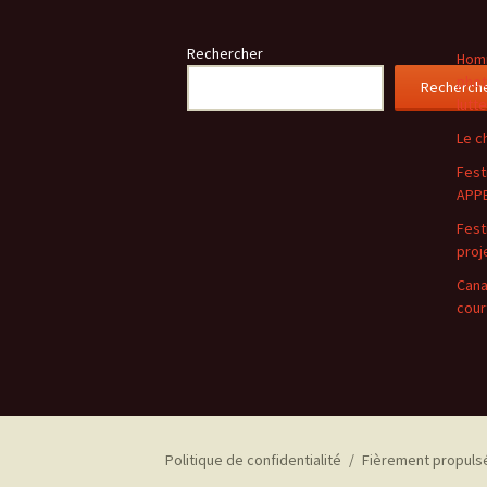
des
Rechercher
articles
Homm
phot
Recherch
lutt
Le c
Festi
APPE
Festi
proj
Cana
cour
Politique de confidentialité
Fièrement propuls