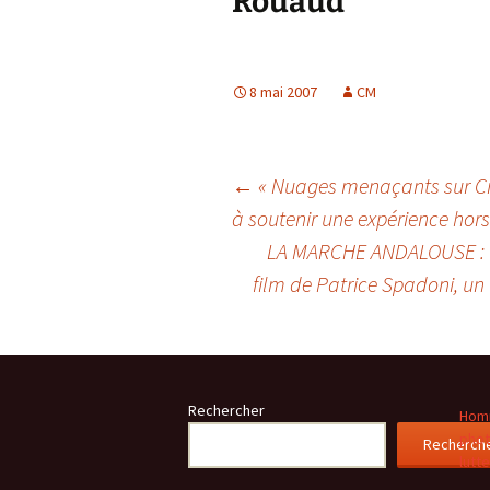
Rouaud
8 mai 2007
CM
Navigation
←
« Nuages menaçants sur Ci
à soutenir une expérience hor
LA MARCHE ANDALOUSE : u
des
film de Patrice Spadoni, un 
articles
Rechercher
Homm
phot
Recherch
lutt