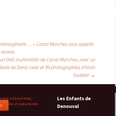
némaginaire … » Canal Marches vous appelle
s norme.
n DVD multimédia de Canal Marches, avec un
texte de Denis Uvier et 99 photographies d’Alain
Dodeler
→
Les Enfants de
age à Gérard Vidal,
ographe et cinéaste des
er
Denouval
es