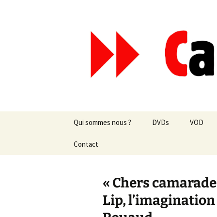
Aller
au
contenu
Canal Mar
Qui sommes nous ?
DVDs
VOD
Les revues de presse
Contact
vente en ligne
Les textes
par correspondance
« Chers camarades
Les projets
Lip, l’imagination