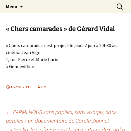
Aller
Recherc
Canal Marches
Menu
au
contenu
« Chers camarades » de Gérard Vidal
« Chers camarades » est projeté le jeudi 2 juin à 20h30 au
cinéma Jean Vigo
1, rue Pierre et Marie Curie
à Gennevilliers
16 mai 2005
CM
Navigation
←
PARMI NOUS sans papiers, sans visages, sans
paroles » un documentaire de Carole Sionnet
« Souko, le cinématographe en carton » de Issiaka