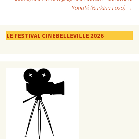
des
Konaté (Burkina Faso)
→
articles
LE FESTIVAL CINEBELLEVILLE 2026