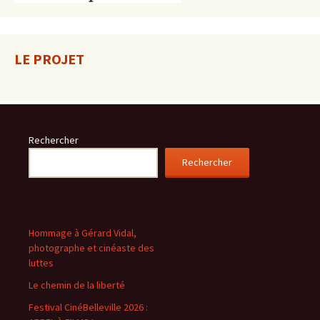
LE PROJET
Rechercher
Rechercher
Hommage à Gérard Vidal,
photographe et cinéaste des
luttes
Le chemin de la liberté
Festival CinéBelleville 2026 :