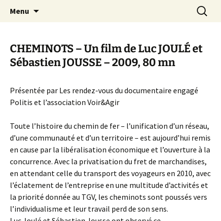
Aller
Recherc
Canal Marches
Menu
au
contenu
CHEMINOTS – Un film de Luc JOULÉ et
Sébastien JOUSSE – 2009, 80 mn
Présentée par Les rendez-vous du documentaire engagé
Politis et l’association Voir&Agir
Toute l’histoire du chemin de fer – l’unification d’un réseau,
d’une communauté et d’un territoire – est aujourd’hui remis
en cause par la libéralisation économique et l’ouverture à la
concurrence. Avec la privatisation du fret de marchandises,
en attendant celle du transport des voyageurs en 2010, avec
l’éclatement de l’entreprise en une multitude d’activités et
la priorité donnée au TGV, les cheminots sont poussés vers
l’individualisme et leur travail perd de son sens.
Luc Joulé et Sébastien Jousse ont observé ce