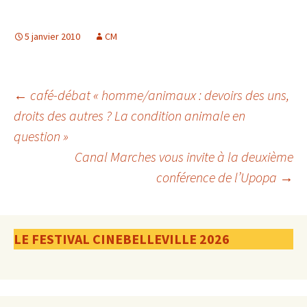
5 janvier 2010
CM
Navigation
←
café-débat « homme/animaux : devoirs des uns,
droits des autres ? La condition animale en
question »
des
Canal Marches vous invite à la deuxième
conférence de l’Upopa
→
articles
LE FESTIVAL CINEBELLEVILLE 2026