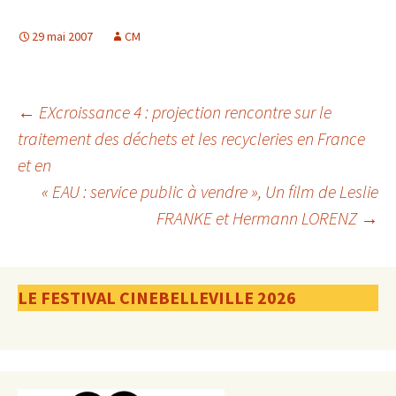
29 mai 2007
CM
Navigation
←
EXcroissance 4 : projection rencontre sur le
traitement des déchets et les recycleries en France
et en
des
« EAU : service public à vendre », Un film de Leslie
FRANKE et Hermann LORENZ
→
articles
LE FESTIVAL CINEBELLEVILLE 2026