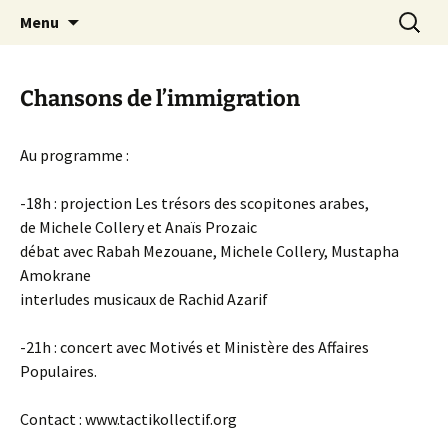
Aller
Recherc
Canal Marches
Menu
au
contenu
Chansons de l’immigration
Au programme :
-18h : projection Les trésors des scopitones arabes,
de Michele Collery et Anaïs Prozaic
débat avec Rabah Mezouane, Michele Collery, Mustapha
Amokrane
interludes musicaux de Rachid Azarif
-21h : concert avec Motivés et Ministère des Affaires
Populaires.
Contact : www.tactikollectif.org