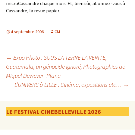
microCassandre chaque mois. Et, bien sûr, abonnez-vous à
Cassandre, la revue papier._
4 septembre 2006
CM
Navigation
←
Expo Photo : SOUS LA TERRE LA VERITE,
Guatemala, un génocide ignoré, Photographies de
Miquel Dewever- Plana
des
L’UNIVERS à LILLE : Cinéma, expositions etc…
→
articles
LE FESTIVAL CINEBELLEVILLE 2026