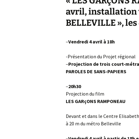
« LES GARçONS R
avril, installatio
BELLEVILLE », les 4
–
Vendredi 4 avril à 18h
-Présentation du Projet régional
–
Projection de trois court-métra
PAROLES DE SANS-PAPIERS
–
20h30
Projection du film
LES GARçONS RAMPONEAU
Devant et dans le Centre Elisabeth,
à 20 m du métro Belleville
–
Vendredi 4 avril à partir de 18h 