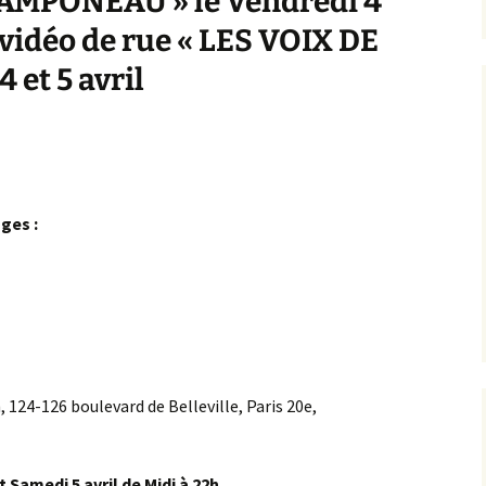
AMPONEAU » le Vendredi 4
n vidéo de rue « LES VOIX DE
 et 5 avril
ges :
 124-126 boulevard de Belleville, Paris 20e,
et Samedi 5 avril de Midi à 22h