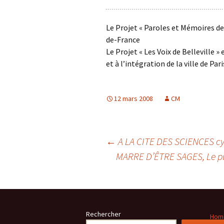
Le Projet « Paroles et Mémoires de
de-France
Le Projet « Les Voix de Belleville »
et à l’intégration de la ville de Par
12 mars 2008
CM
Navigation
←
A LA CITE DES SCIENCES cyc
MARRE D’ÊTRE SAGES, Le pro
des
articles
Rechercher
Homm