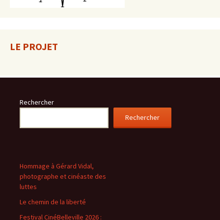
LE PROJET
Rechercher
Rechercher
Hommage à Gérard Vidal,
photographe et cinéaste des
luttes
Le chemin de la liberté
Festival CinéBelleville 2026 :