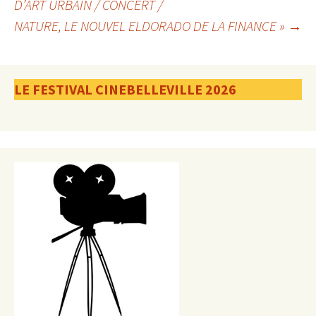
D’ART URBAIN / CONCERT /
des
NATURE, LE NOUVEL ELDORADO DE LA FINANCE »
→
articles
LE FESTIVAL CINEBELLEVILLE 2026