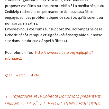
proposer vos films ou documents vidéo ? La médiathèque du
Cedidelp recherche en permanence de nouveaux films
engagés sur des problématiques de société, qu’ils soient ou
non sortis en salles.
Envoyez-nous vos films sur support DVD accompagné de la
fiche de dépôt remplie et signée (téléchargeable sur notre
site dans la rubrique « Appel à films »).
Pour plus d’infos :
http://www.cedidelp.org/spip.php?
rubrique26
20 mai 2015
CM
Navigation
←
Trajectoires et le Collectif Docomoto présentent :
DIMANCHE DE FÊTE ! : PROJECTIONS / PARCOURS