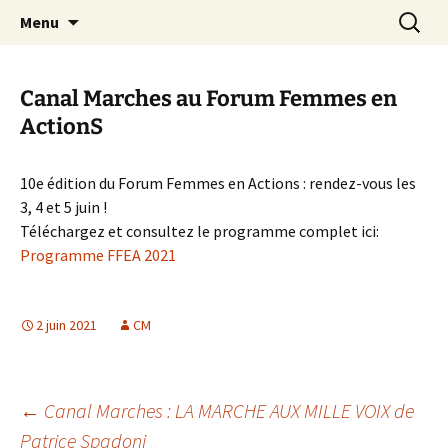
Aller
Recherc
Canal Marches
Menu
au
contenu
Canal Marches au Forum Femmes en
ActionS
10e édition du Forum Femmes en Actions : rendez-vous les
3, 4 et 5 juin !
Téléchargez et consultez le programme complet ici:
Programme FFEA 2021
2 juin 2021
CM
Navigation
←
Canal Marches : LA MARCHE AUX MILLE VOIX de
Patrice Spadoni