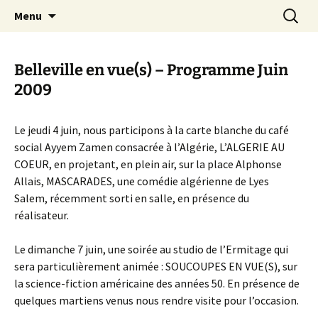
Aller
Recherc
Canal Marches
Menu
au
contenu
Belleville en vue(s) – Programme Juin
2009
Le jeudi 4 juin, nous participons à la carte blanche du café
social Ayyem Zamen consacrée à l’Algérie, L’ALGERIE AU
COEUR, en projetant, en plein air, sur la place Alphonse
Allais, MASCARADES, une comédie algérienne de Lyes
Salem, récemment sorti en salle, en présence du
réalisateur.
Le dimanche 7 juin, une soirée au studio de l’Ermitage qui
sera particulièrement animée : SOUCOUPES EN VUE(S), sur
la science-fiction américaine des années 50. En présence de
quelques martiens venus nous rendre visite pour l’occasion.