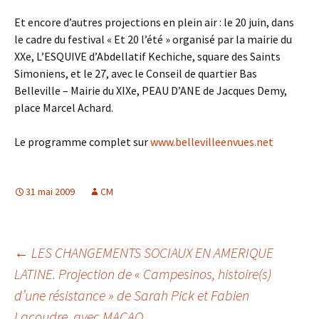
Et encore d’autres projections en plein air : le 20 juin, dans
le cadre du festival « Et 20 l’été » organisé par la mairie du
XXe, L’ESQUIVE d’Abdellatif Kechiche, square des Saints
Simoniens, et le 27, avec le Conseil de quartier Bas
Belleville – Mairie du XIXe, PEAU D’ANE de Jacques Demy,
place Marcel Achard.
Le programme complet sur
www.bellevilleenvues.net
31 mai 2009
CM
Navigation
←
LES CHANGEMENTS SOCIAUX EN AMERIQUE
LATINE. Projection de « Campesinos, histoire(s)
d’une résistance » de Sarah Pick et Fabien
des
Lacoudre, avec MACAQ