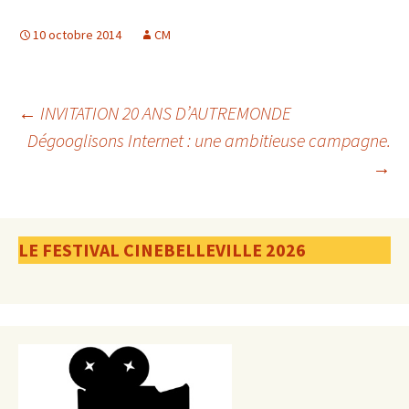
10 octobre 2014
CM
Navigation
←
INVITATION 20 ANS D’AUTREMONDE
Dégooglisons Internet : une ambitieuse campagne.
→
des
articles
LE FESTIVAL CINEBELLEVILLE 2026