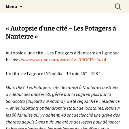
Aller
Recherc
Canal Marches
Menu
au
contenu
« Autopsie d’une cité – Les Potagers à
Nanterre »
Autopsie d’une cité – Les Potagers à Nanterre en ligne sur
https:
//www.youtube.com/watch?v=DROCFVcfwz4
Un film de l’agence IM’média – 19 min.46″ – 1987
Mars 1987. Les Potagers, cité de transit à Nanterre construite
au début des années 60, gérée par la Logirep puis par la
Sonacotra (aujourd’hui Adoma), a été requalifiée « résidence
», et les habitants obtiendront le statut de locataires. Mais sur
les 60 familles qui y habitent, 40 ont déclenché une grève des
charges depuis 3 ans puis une grève des loyers pour dénoncer
l’absence d’entretien, les problèmes de chauffage et la