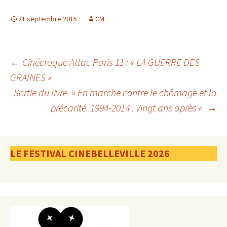
21 septembre 2015
CM
Navigation
←
Cinécroque Attac Paris 11 : « LA GUERRE DES
GRAINES »
Sortie du livre » En marche contre le chômage et la
des
précarité. 1994-2014 : Vingt ans après «
→
articles
LE FESTIVAL CINEBELLEVILLE 2026