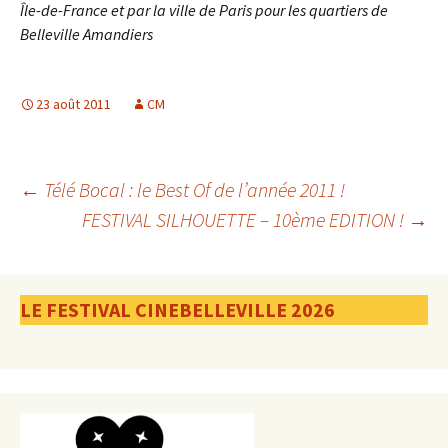
Île-de-France et par la ville de Paris pour les quartiers de
Belleville Amandiers
23 août 2011
CM
Navigation
←
Télé Bocal : le Best Of de l’année 2011 !
FESTIVAL SILHOUETTE – 10ème EDITION !
→
des
LE FESTIVAL CINEBELLEVILLE 2026
articles