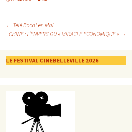
Navigation
←
Télé Bocal en Mai
CHINE : L’ENVERS DU « MIRACLE ECONOMIQUE »
→
des
LE FESTIVAL CINEBELLEVILLE 2026
articles