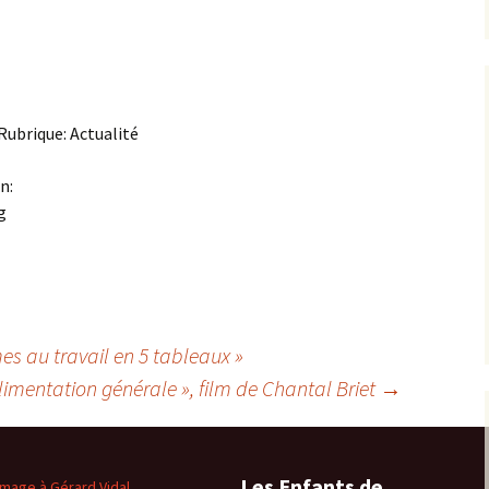
Rubrique: Actualité
n:
es au travail en 5 tableaux »
limentation générale », film de Chantal Briet
→
Les Enfants de
age à Gérard Vidal,