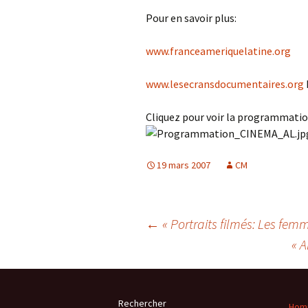
Pour en savoir plus:
www.franceameriquelatine.org
www.lesecransdocumentaires.org
Cliquez pour voir la programmatio
19 mars 2007
CM
Navigation
←
« Portraits filmés: Les femm
« A
des
Rechercher
Homm