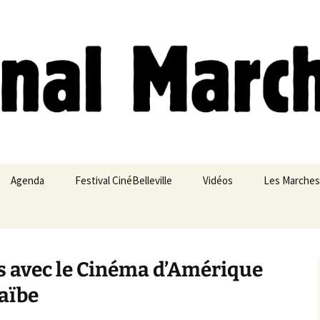
ches
Agenda
Festival CinéBelleville
Vidéos
Les Marches
Belleville – Ménilmontant
 avec le Cinéma d’Amérique
raïbe