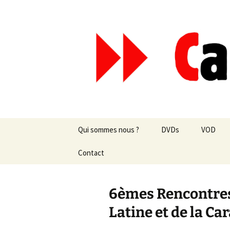
Aller
au
contenu
Canal Mar
Qui sommes nous ?
DVDs
VOD
Les revues de presse
Contact
vente en ligne
Les textes
par correspondance
6èmes Rencontres
Les projets
Latine et de la Ca