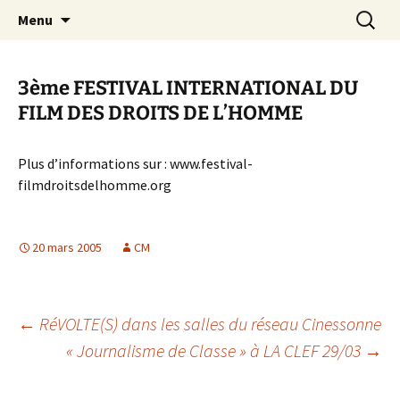
Aller
Recherc
Canal Marches
Menu
au
contenu
3ème FESTIVAL INTERNATIONAL DU
FILM DES DROITS DE L’HOMME
Plus d’informations sur : www.festival-
filmdroitsdelhomme.org
20 mars 2005
CM
Navigation
←
RéVOLTE(S) dans les salles du réseau Cinessonne
« Journalisme de Classe » à LA CLEF 29/03
→
des