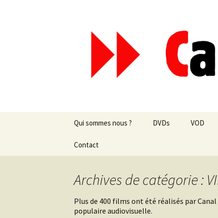
Aller
au
contenu
Canal Mar
Qui sommes nous ?
DVDs
VOD
Les revues de presse
Contact
vente en ligne
Les textes
par correspondance
Archives de catégorie : 
Les projets
Plus de 400 films ont été réalisés par Canal
populaire audiovisuelle.