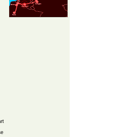
rt
se