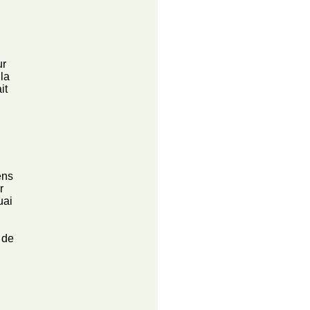
ur
 la
it
ens
r
uai
 de