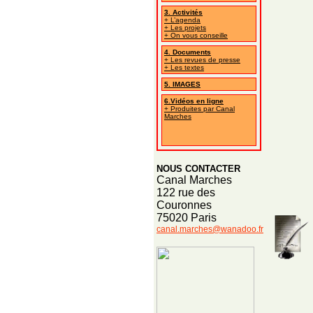
3. Activités
+ L’agenda
+ Les projets
+ On vous conseille
4. Documents
+ Les revues de presse
+ Les textes
5. IMAGES
6.Vidéos en ligne
+ Produites par Canal
Marches
NOUS CONTACTER
Canal Marches
122 rue des
Couronnes
75020 Paris
canal.marches@wanadoo.fr