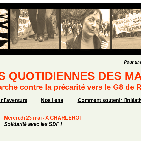
Pour une
S QUOTIDIENNES DES M
arche contre la précarité vers le G8 de 
r l'aventure
Nos liens
Comment soutenir l'initiati
Mercredi 23 mai - A CHARLEROI
Solidarité avec les SDF !