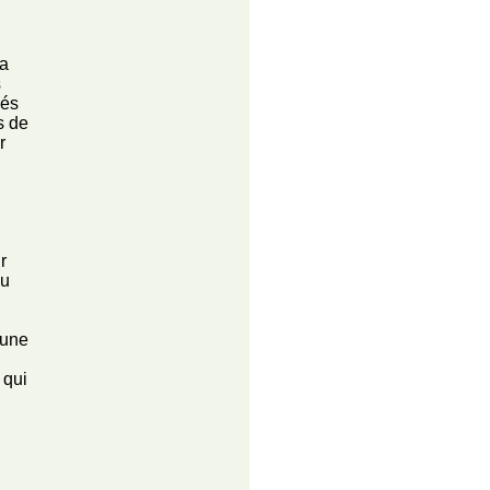
 a
s
vés
s de
r
r
du
 une
 qui