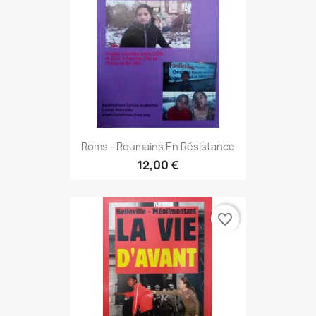
Roms - Roumains En Résistance
12,00 €
favorite_border