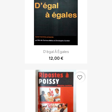
D'égal À Égales
12,00 €
favorite_border