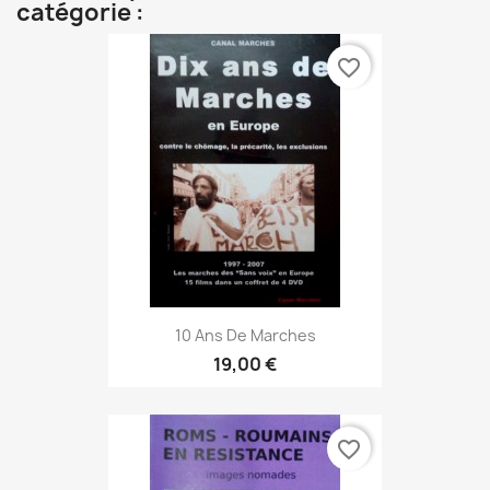
catégorie :
favorite_border
10 Ans De Marches
19,00 €
favorite_border