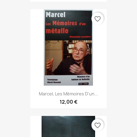
favorite_border
Marcel, Les Mémoires D'un...
12,00 €
favorite_border