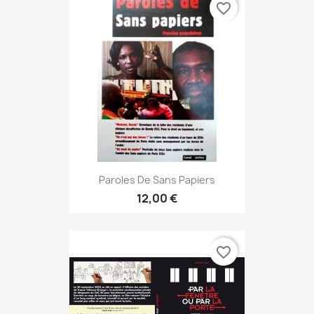
favorite_border
Paroles De Sans Papiers
12,00 €
favorite_border