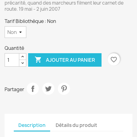
précarité, quand des marcheurs filment leur carnet de
route. 19 mai - 2 juin 2007
Tarif Bibliothèque : Non
Quantité

favorite_border
AJOUTER AU PANIER
Partager
Description
Détails du produit