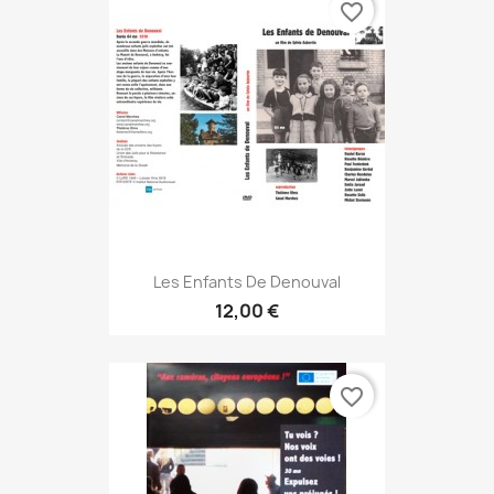
favorite_border
Les Enfants De Denouval
12,00 €
favorite_border