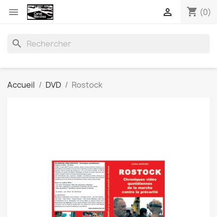
shopping_cart


(0)
search
Accueil
DVD
Rostock