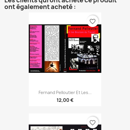
Les clients qui ont acheté ce produit
ont également acheté :
favorite_border
Fernand Pelloutier Et Les...
12,00 €
favorite_border