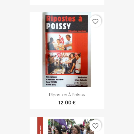
favorite_border
Ripostes À Poissy
12,00 €
favorite_border