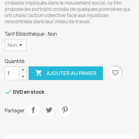
cinéaste impliqués dans le mouvement social, ce film
propose les portraits croisés de quelques pionnières qui
ont choisi l’action collective face aux injustices
rencontrées dans leur milieu de travail.
Tarif Bibliothèque : Non
Quantité

favorite_border
AJOUTER AU PANIER

DVD en stock
Partager