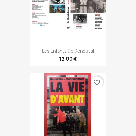
Les Enfants De Denouval
12,00 €
favorite_border