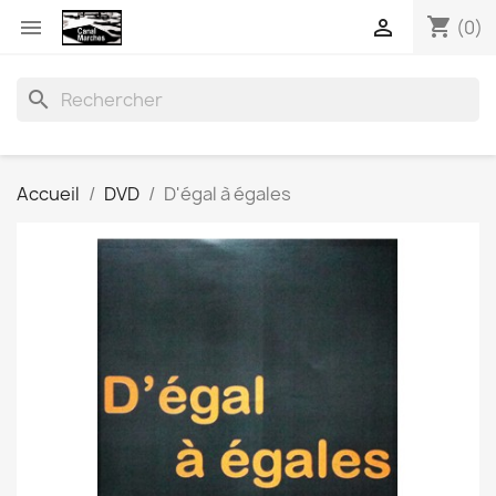
shopping_cart


(0)
search
Accueil
DVD
D'égal à égales