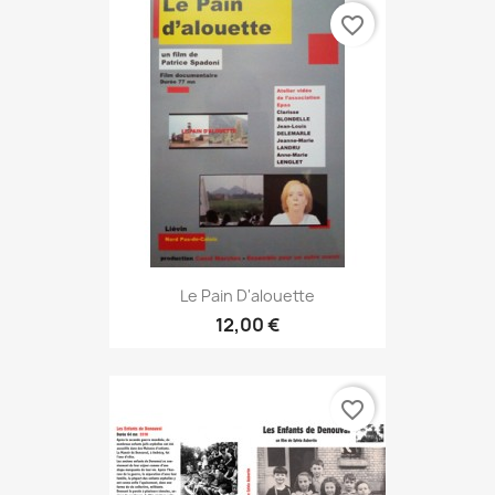
favorite_border
Le Pain D'alouette
12,00 €
favorite_border