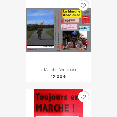
favorite_border
La Marche Andalouse
12,00 €
favorite_border