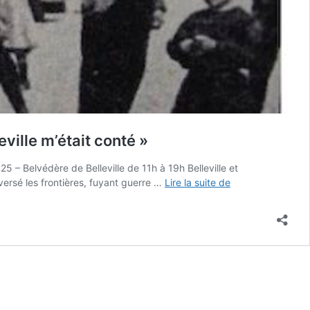
eville m’était conté »
25 – Belvédère de Belleville de 11h à 19h Belleville et
Samedi
ersé les frontières, fuyant guerre …
Lire la suite de
5
avril
2025,
de
11h
à
19h
–